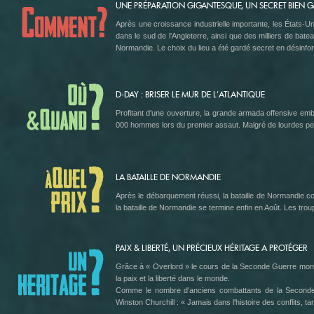
UNE PRÉPARATION GIGANTESQUE, UN SECRET BIEN 
Après une croissance industrielle importante, les États-Un
dans le sud de l'Angleterre, ainsi que des milliers de ba
Normandie. Le choix du lieu a été gardé secret en désinfor
D-DAY : BRISER LE MUR DE L'ATLANTIQUE
Profitant d'une ouverture, la grande armada offensive em
000 hommes lors du premier assaut. Malgré de lourdes perte
LA BATAILLE DE NORMANDIE
Après le débarquement réussi, la bataille de Normandie co
la bataille de Normandie se termine enfin en Août. Les troupe
PAIX & LIBERTÉ, UN PRÉCIEUX HÉRITAGE A PROTÉGER
Grâce à « Overlord » le cours de la Seconde Guerre mondial
la paix et la liberté dans le monde.
Comme le nombre d'anciens combattants de la Seconde Gu
Winston Churchill : « Jamais dans l'histoire des conflits, ta