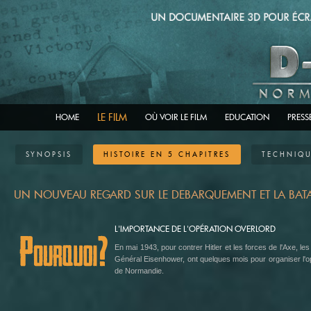
LE FILM
HOME
OÙ VOIR LE FILM
EDUCATION
PRESS
SYNOPSIS
HISTOIRE EN 5 CHAPITRES
TECHNIQ
UN NOUVEAU REGARD SUR LE DEBARQUEMENT ET LA BATA
L'IMPORTANCE DE L'OPÉRATION OVERLORD
En mai 1943, pour contrer Hitler et les forces de l'Axe, le
Général Eisenhower, ont quelques mois pour organiser l'opér
de Normandie.