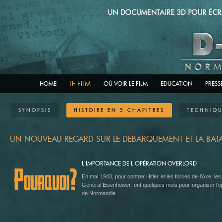
LE FILM
HOME
OÙ VOIR LE FILM
EDUCATION
PRESS
SYNOPSIS
HISTOIRE EN 5 CHAPITRES
TECHNIQ
UN NOUVEAU REGARD SUR LE DEBARQUEMENT ET LA BATA
L'IMPORTANCE DE L'OPÉRATION OVERLORD
En mai 1943, pour contrer Hitler et les forces de l'Axe, le
Général Eisenhower, ont quelques mois pour organiser l'opér
de Normandie.