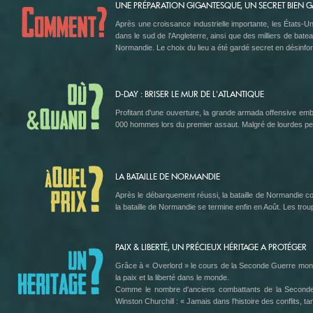
UNE PRÉPARATION GIGANTESQUE, UN SECRET BIEN 
Après une croissance industrielle importante, les États-Un
dans le sud de l'Angleterre, ainsi que des milliers de ba
Normandie. Le choix du lieu a été gardé secret en désinfor
D-DAY : BRISER LE MUR DE L'ATLANTIQUE
Profitant d'une ouverture, la grande armada offensive em
000 hommes lors du premier assaut. Malgré de lourdes perte
LA BATAILLE DE NORMANDIE
Après le débarquement réussi, la bataille de Normandie co
la bataille de Normandie se termine enfin en Août. Les troupe
PAIX & LIBERTÉ, UN PRÉCIEUX HÉRITAGE A PROTÉGER
Grâce à « Overlord » le cours de la Seconde Guerre mondial
la paix et la liberté dans le monde.
Comme le nombre d'anciens combattants de la Seconde Gu
Winston Churchill : « Jamais dans l'histoire des conflits, ta