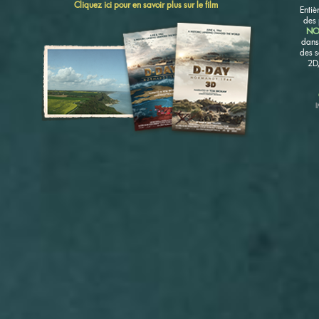
Cliquez ici pour en savoir plus sur le film
Entiè
des 
NO
dans
des s
2D,
I